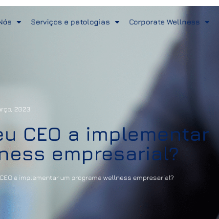
Nós
Serviços e patologias
Corporate Wellness
rço, 2023
eu CEO a implementar
ness empresarial?
CEO a implementar um programa wellness empresarial?