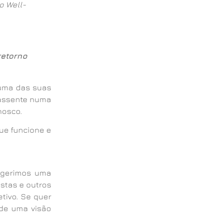
o Well-
retorno
 uma das suas
 assente numa
nosco.
ue funcione e
ugerimos uma
stas e outros
tivo. Se quer
 de uma visão