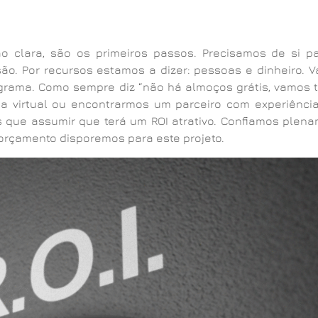
o clara, são os primeiros passos. Precisamos de si p
ão. Por recursos estamos a dizer: pessoas e dinheiro. Va
ama. Como sempre diz “não há almoços grátis, vamos ter
ma virtual ou encontrarmos um parceiro com experiênci
s que assumir que terá um ROI atrativo. Confiamos plen
orçamento disporemos para este projeto.