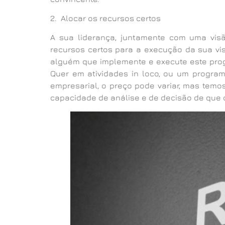
2. Alocar os recursos certos
A sua liderança, juntamente com uma visã
recursos certos para a execução da sua vis
alguém que implemente e execute este progr
Quer em atividades in loco, ou um progra
empresarial, o preço pode variar, mas temo
capacidade de análise e de decisão de que 