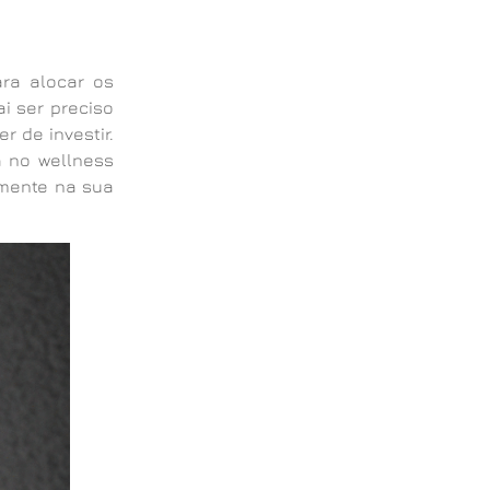
ara alocar os
i ser preciso
 de investir.
a no wellness
amente na sua