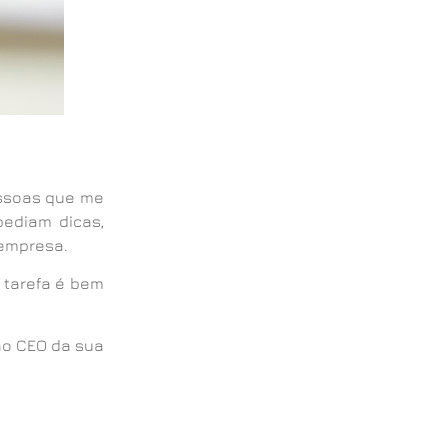
essoas que me
ediam dicas,
 empresa.
 tarefa é bem
ao CEO da sua