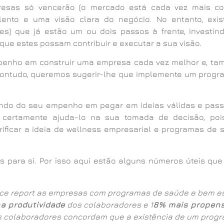
esas só vencerão (o mercado está cada vez mais com
ento e uma visão clara do negócio. No entanto, exi
s) que já estão um ou dois passos à frente, investind
ue estes possam contribuir e executar a sua visão.
enho em construir uma empresa cada vez melhor e, tam
Contudo, queremos sugerir-lhe que implemente um prog
endo do seu empenho em pegar em ideias válidas e pass
certamente ajuda-lo na sua tomada de decisão, poi
ificar a ideia de wellness empresarial e programas de
para si. Por isso aqui estão alguns números úteis que
ce report as empresas com programas de saúde e bem e
a produtividade
dos colaboradores e 1
8% mais propens
s colaboradores concordam que a existência de um prog