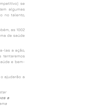
petitivo) se
stem algumas
o no talento,
bém, as 1002
rama de saúde
a-las a ação,
s tentaremos
 saúde e bem-
 o ajudarão a
star
os a
rama