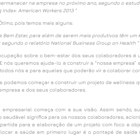
 permanecer na empresa no próximo ano, segundo o estud
 Index: American Workers 2013 “
timo, pois temos mais alguns:
 Bem Estar, para além de serem mais produtivos têm um
s
segundo o relatório National Business Group on Health “
ocupação sobre o bem-estar dos seus colaboradores é
 E nós queremos ajuda-lo a construir a “nossa empresa”
a todos nós e para aqueles que poderão vir a colaborar co
 podemos começar a construir um projeto de wellness q
empresa e dos seus colaboradores.
 empresarial começa com a sua visão. Assim sendo, s
 saudável significa para os nossos colaboradores, acioni
partida para a elaboração de um projeto com foco e obje
olocar a saúde em primeiro lugar é o pontapé de saída