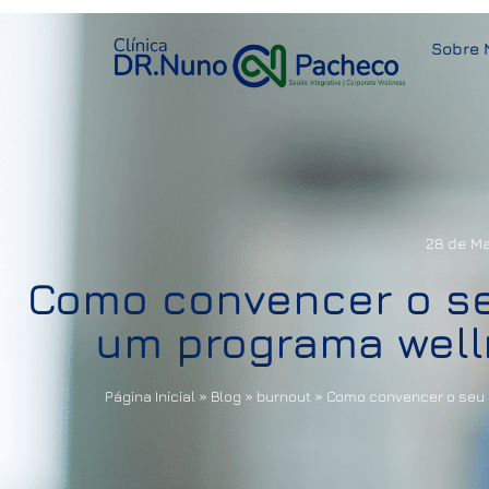
Sobre 
28 de Ma
Como convencer o s
um programa well
Página Inicial
»
Blog
»
burnout
»
Como convencer o seu 