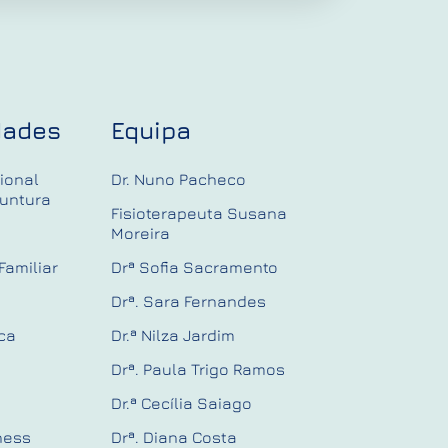
dades
Equipa
ional
Dr. Nuno Pacheco
untura
Fisioterapeuta Susana
Moreira
Familiar
Drª Sofia Sacramento
Drª. Sara Fernandes
ica
Dr.ª Nilza Jardim
Drª. Paula Trigo Ramos
Dr.ª Cecília Saiago
ness
Drª. Diana Costa