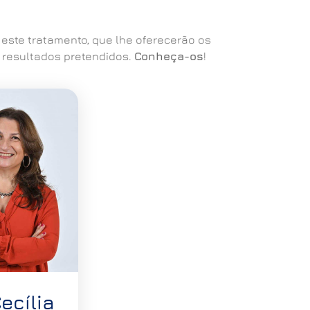
 este tratamento, que lhe oferecerão os
s resultados pretendidos.
Conheça-os
!
Cecília