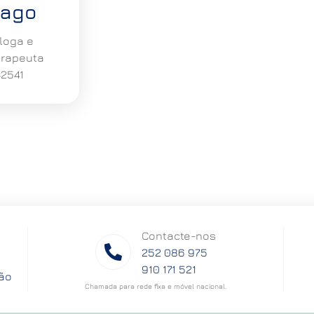
iago
loga e
erapeuta
2541
Contacte-nos
252 086 975
910 171 521
cão
Chamada para rede fixa e móvel nacional.