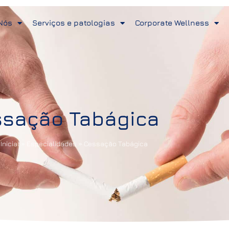
Nós
Serviços e patologias
Corporate Wellness
sação Tabágica
Inicial
»
Especialidades
»
Cessação Tabágica